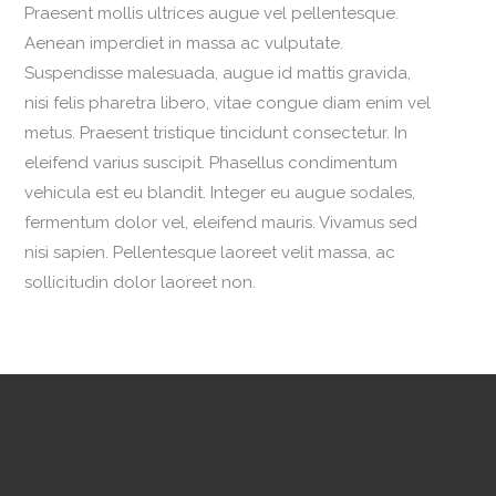
Praesent mollis ultrices augue vel pellentesque.
Aenean imperdiet in massa ac vulputate.
Suspendisse malesuada, augue id mattis gravida,
nisi felis pharetra libero, vitae congue diam enim vel
metus. Praesent tristique tincidunt consectetur. In
eleifend varius suscipit. Phasellus condimentum
vehicula est eu blandit. Integer eu augue sodales,
fermentum dolor vel, eleifend mauris. Vivamus sed
nisi sapien. Pellentesque laoreet velit massa, ac
sollicitudin dolor laoreet non.