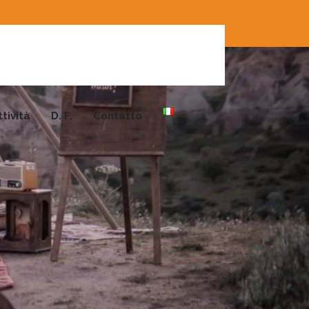
ttività
D. F.
Contatto